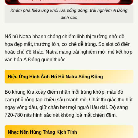
Khám phá hiệu ứng khói lửa sống động, trải nghiệm Á Đông
đỉnh cao
Nổ hũ Natra nhanh chóng chiếm lĩnh thị trường nhờ đồ
họa đẹp mắt, thưởng lớn, cơ chế dễ trúng. So slot cổ điển
hoặc chủ đề khác, Natra mang trải nghiệm mới mẻ kết hợp
văn hóa Á Đông quen thuộc.
Hiệu Ứng Hình Ảnh Nổ Hũ Natra Sống Động
Bộ khung lửa xoáy điểm nhấn mỗi trúng khớp, màu đỏ
cam phủ rộng tạo chiều sâu mạnh mẽ. Chất thị giác thu hút
ngay vòng đầu, giữ chân bet mọi người lâu dài. Độ sáng
720-780 nits hình sắc nét không loá mắt chiến đêm.
Nhạc Nền Hùng Tráng Kịch Tính