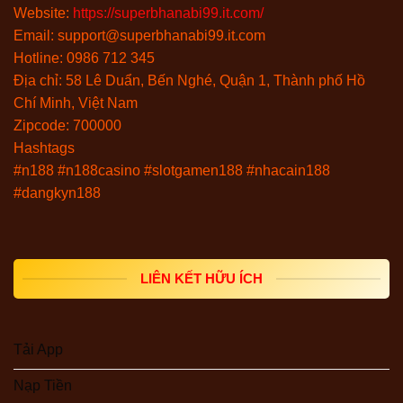
Website:
https://superbhanabi99.it.com/
Email:
support@superbhanabi99.it.com
Hotline: 0986 712 345
Địa chỉ: 58 Lê Duẩn, Bến Nghé, Quận 1, Thành phố Hồ
Chí Minh, Việt Nam
Zipcode: 700000
Hashtags
#n188 #n188casino #slotgamen188 #nhacain188
#dangkyn188
LIÊN KẾT HỮU ÍCH
Tải App
Nạp Tiền