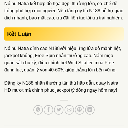
Nổ hũ Natra kết hợp đồ họa đẹp, thưởng lớn, cơ chế dễ
trúng phù hợp mọi người. Nền tảng uy tín N188 hỗ trợ giao
dịch nhanh, bảo mật cao, ưu đãi liên tục tối ưu trải nghiệm.
Kết Luận
Nổ hũ Natra đỉnh cao N188với hiệu ứng lửa đỏ mãnh liệt,
jackpot khủng, Free Spin nhân thưởng cao. Nắm mẹo
quan sát chu kỳ, điều chỉnh bet Wild Scatter, mua Free
đúng lúc, quản lý vốn 40-60% giúp thắng lớn bền vững.
Đăng ký N188 nhận thưởng tân thủ hấp dẫn, quay Natra
HD mượt mà chinh phục jackpot tỷ đồng ngay hôm nay!