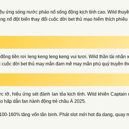
hiệu ứng sóng nước pháo nổ sống động kịch tính cao. Wild thuy
ng nổ đột biến thay đổi cuộc đời bet thủ mạo hiểm thích phiê
đồng tiền rơi leng keng leng keng vui tươi. Wild thần tài nhân 
đổi cuộc đời bet thủ may mắn đam mê may mắn phú quý truyền th
rỡ, hiệu ứng sét đánh lan tỏa kịch tính. Wild khiên Captain
nào hấp dẫn fan hành động trẻ châu Á 2025.
 100-160% tăng vốn tân binh. Phát slot mới hot đa dạng, quay 