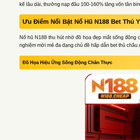
kể lâu dài, thưởng nạp đầu 100-160% tăng vốn tân b
Ưu Điểm Nổi Bật Nổ Hũ N188 Bet Thủ Y
Nổ hũ N188 thu hút nhờ đồ họa đẹp mắt sống động châ
nghiệm mới mẻ đa dạng chủ đề hấp dẫn bet thủ châu Á
Đồ Họa Hiệu Ứng Sống Động Chân Thực