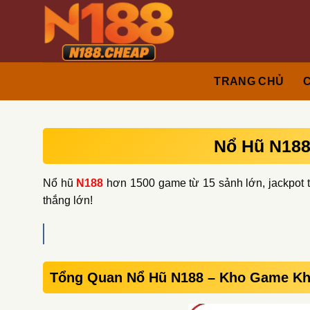
Skip
to
content
TRANG CHỦ
Nổ Hũ N188
Nổ hũ
N188
hơn 1500 game từ 15 sảnh lớn, jackpot 
thắng lớn!
Tổng Quan Nổ Hũ N188 – Kho Game K