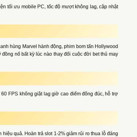
iện tối ưu mobile PC, tốc độ mượt không lag, cập nhật
êu anh hùng Marvel hành động, phim bom tấn Hollywood
ỷ đồng nổ bất kỳ lúc nào thay đổi cuộc đời bet thủ may
t 60 FPS không giật lag giờ cao điểm đông đúc, hỗ trợ
hiệu quả. Hoàn trả slot 1-2% giảm rủi ro thua lỗ đáng