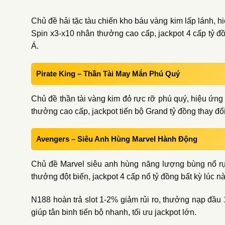
Chủ đề hải tặc tàu chiến kho báu vàng kim lấp lánh, 
Spin x3-x10 nhân thưởng cao cấp, jackpot 4 cấp tỷ đồ
Á.
Pirate King – Thần Tài May Mắn Phú Quý
Chủ đề thần tài vàng kim đỏ rực rỡ phú quý, hiệu ứng 
thưởng cao cấp, jackpot tiến bộ Grand tỷ đồng thay 
Avengers – Siêu Anh Hùng Marvel Hành Động
Chủ đề Marvel siêu anh hùng năng lượng bùng nổ rực 
thưởng đột biến, jackpot 4 cấp nổ tỷ đồng bất kỳ lúc 
N188 hoàn trả slot 1-2% giảm rủi ro, thưởng nạp đầu
giúp tân binh tiến bộ nhanh, tối ưu jackpot lớn.