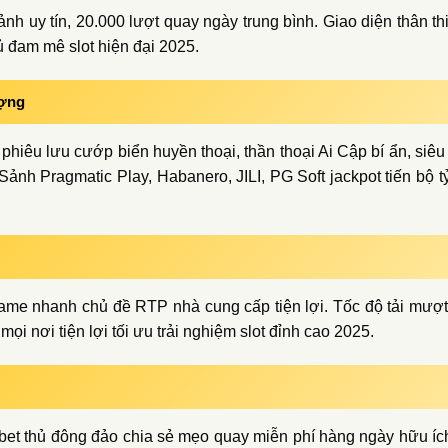
nh uy tín, 20.000 lượt quay ngày trung bình. Giao diện thân th
ủ đam mê slot hiện đại 2025.
ợng
 phiêu lưu cướp biển huyền thoại, thần thoại Ai Cập bí ẩn, si
ảnh Pragmatic Play, Habanero, JILI, PG Soft jackpot tiến bộ t
 game nhanh chủ đề RTP nhà cung cấp tiện lợi. Tốc độ tải mượ
mọi nơi tiện lợi tối ưu trải nghiệm slot đỉnh cao 2025.
bet thủ đông đảo chia sẻ mẹo quay miễn phí hàng ngày hữu ích 