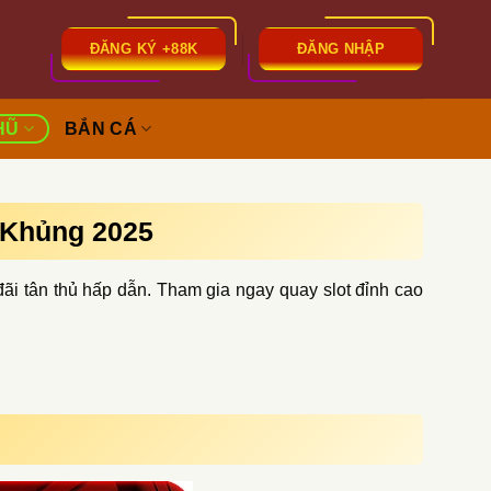
ĐĂNG KÝ +88K
ĐĂNG NHẬP
HŨ
BẮN CÁ
 Khủng 2025
i tân thủ hấp dẫn. Tham gia ngay quay slot đỉnh cao