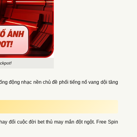
ckpot!
ống động nhạc nền chủ đề phối tiếng nổ vang dội tăng
thay đổi cuộc đời bet thủ may mắn đột ngột. Free Spin